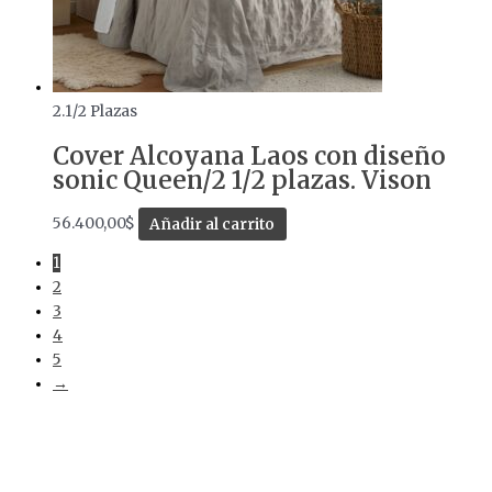
2.1/2 Plazas
Cover Alcoyana Laos con diseño
sonic Queen/2 1/2 plazas. Vison
56.400,00
$
Añadir al carrito
1
2
3
4
5
→